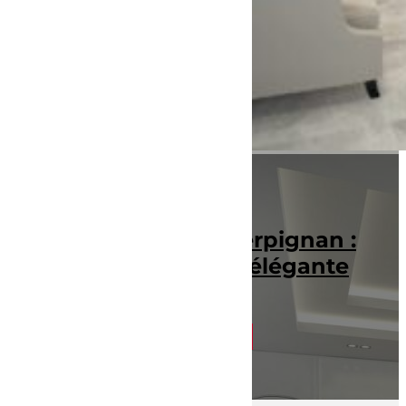
Faux plafond à Perpignan :
pour une maison élégante
et fonctionnelle
Lire la suite