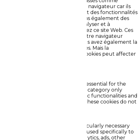
Web. Parmi ceux-ci, les cookies classés comme
nécessaires sont stockés sur votre navigateur car ils
sont essentiels au fonctionnement des fonctionnalités
de base du site Web. Nous utilisons également des
cookies tiers qui nous aident à analyser et à
comprendre comment vous utilisez ce site Web. Ces
cookies ne seront stockés dans votre navigateur
qu'avec votre consentement. Vous avez également la
possibilité de désactiver ces cookies. Mais la
désactivation de certains de ces cookies peut affecter
votre expérience de navigation.
Necessary
Necessary
Toujours activé
Necessary cookies are absolutely essential for the
website to function properly. This category only
includes cookies that ensures basic functionalities and
security features of the website. These cookies do not
store any personal information.
Non-necessary
Non-necessary
Any cookies that may not be particularly necessary
for the website to function and is used specifically to
collect user personal data via analytics, ads, other