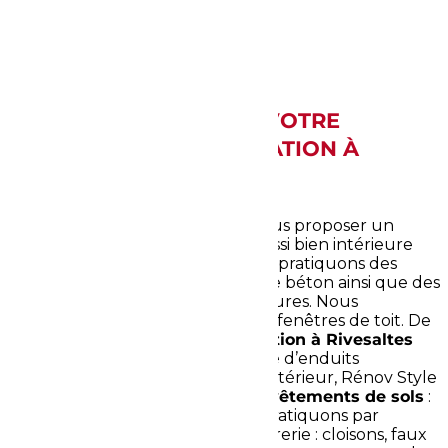
LES COMPÉTENCES DE VOTRE
ENTREPRISE DE RÉNOVATION À
RIVESALTES
Rénov Style est en mesure de vous proposer un
projet complet de rénovation, aussi bien intérieure
qu’extérieure. En extérieur, nous pratiquons des
travaux de couverture et de dalle béton ainsi que des
constructions de terrasses et clôtures. Nous
pratiquons également la pose de fenêtres de toit. De
plus, votre
entreprise de rénovation à Rivesaltes
peut rénover votre façade à l’aide d’enduits
spécifiques. Pour ce qui est de l’intérieur, Rénov Style
est en mesure de poser divers
revêtements de sols
:
carrelage, parquet, PVC… Nous pratiquons par
ailleurs différents travaux de plâtrerie : cloisons, faux