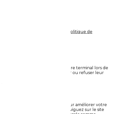
Autres prestations
Galerie
Actualités
Contact
© tous droits réservés
plan du site
-
mentions légales
-
politique de
confidentialité
Site propulsé par
INOVA WEB
Ce site dépose des cookies sur votre terminal lors de
votre visite. Vous pouvez accepter ou refuser leur
dépôt.
J'accepte
Je refuse
En savoir plus
Fermer
Ce site Web utilise des cookies pour améliorer votre
expérience pendant que vous naviguez sur le site