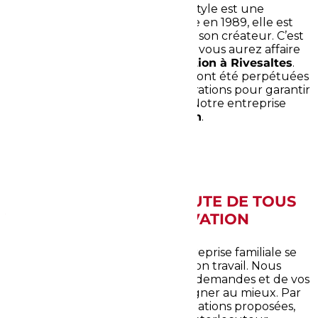
notre clientèle, c’est que Rénov Style est une
entreprise familiale. D’abord créée en 1989, elle est
reprise en 2014 par les enfants de son créateur. C’est
donc à un savoir-faire familial que vous aurez affaire
avec votre
entreprise de rénovation à Rivesaltes
.
Les compétences de Rénov Style ont été perpétuées
et perfectionnées sur deux générations pour garantir
la satisfaction de notre clientèle. Notre entreprise
intervient également à
Perpignan
.
NOUS SOMMES À L’ÉCOUTE DE TOUS
VOS BESOINS EN RÉNOVATION
De par son expérience, notre entreprise familiale se
montre précise et sérieuse dans son travail. Nous
serons toujours à l’écoute de vos demandes et de vos
projets de façon à vous accompagner au mieux. Par
ailleurs, malgré la variété de prestations proposées,