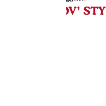
Contact
Voir l'adresse email
Voir le numéro
18 Av. de la Farigoule,
66600 Rivesaltes
Plan du site
Accueil
Ravalement de façade
Plâtrerie
Revêtement de sol
Toiture