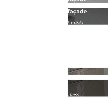
Ravalement de façade
Rénovation de façade et enduits
Plâtrerie
Plâtrerie
Travaux divers avec du placo