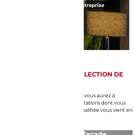
de toiture et de façade, votre
entreprise
de rénovation à Rivesaltes
est
hautement polyvalente.
DEMANDEZ VOTRE DEVIS
LES DOMAINES DE PRÉDILECTION DE
VOTRE SPÉCIALISTE
Si vous faites appel à Rénov Style, vous aurez à
disposition un large panel de prestations dont vous
pourrez profiter. Notre équipe qualifiée vous vient en
aide dans différents domaines :
Ravalement de façade